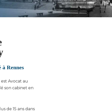
e
y
vé à Rennes
est Avocat au
é son cabinet en
us de 15 ans dans